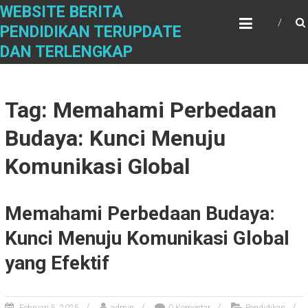
S
WEBSITE BERITA
k
PENDIDIKAN TERUPDATE
i
DAN TERLENGKAP
p
t
o
c
Tag: Memahami Perbedaan
o
n
Budaya: Kunci Menuju
t
e
Komunikasi Global
n
t
Memahami Perbedaan Budaya:
Kunci Menuju Komunikasi Global
yang Efektif