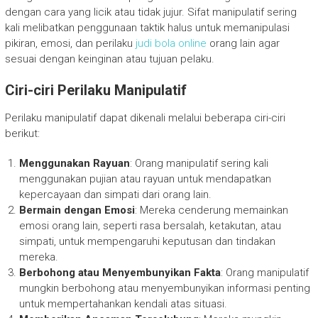
dengan cara yang licik atau tidak jujur. Sifat manipulatif sering
kali melibatkan penggunaan taktik halus untuk memanipulasi
pikiran, emosi, dan perilaku
judi bola online
orang lain agar
sesuai dengan keinginan atau tujuan pelaku.
Ciri-ciri Perilaku Manipulatif
Perilaku manipulatif dapat dikenali melalui beberapa ciri-ciri
berikut:
Menggunakan Rayuan
: Orang manipulatif sering kali
menggunakan pujian atau rayuan untuk mendapatkan
kepercayaan dan simpati dari orang lain.
Bermain dengan Emosi
: Mereka cenderung memainkan
emosi orang lain, seperti rasa bersalah, ketakutan, atau
simpati, untuk mempengaruhi keputusan dan tindakan
mereka.
Berbohong atau Menyembunyikan Fakta
: Orang manipulatif
mungkin berbohong atau menyembunyikan informasi penting
untuk mempertahankan kendali atas situasi.