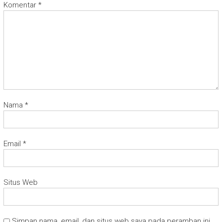
Komentar
*
Nama
*
Email
*
Situs Web
Simpan nama, email, dan situs web saya pada peramban ini