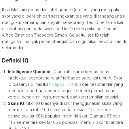
IQ adalah singkatan dari Intelligence Quotient, yang merupakan
skor yang di peroleh dari serangkaian tes yang di rancang untuk
mengukur kemampuan kognitif seseorang. Tes IQ pertama kali
di kembangkan pada awal abad ke-20 oleh psikolog Prancis
Alfred Binet dan Theodore Simon. Sejak itu, tes IQ telah
mengalami banyak perkembangan dan digunakan secara luas di
seluruh dunia.
Definisi IQ
Intelligence Quotient
: IQ adalah ukuran kemampuan
intelektual seseorang relatif terhadap populasi umum. Skor
IQ biasanya di hasilkan
deposit 10 ribu
dari tes standar yang
mencakup berbagai aspek kognitif seperti pemahaman
verbal, penalaran logis, memori, dan keterampilan spasial.
Skala IQ
: Skor IQ biasanya di ukur menggunakan skala yang
memiliki rata-rata 100 dan standar deviasi 15. Ini berarti
bahwa sekitar 68% populasi memiliki skor IQ antara 85 dan
115, sementara sekitar 95% populasi memiliki skor IQ antara
70 dan 130.