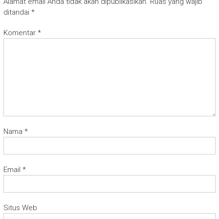
Alamat email Anda tidak akan dipublikasikan.
Ruas yang wajib
ditandai
*
Komentar
*
Nama
*
Email
*
Situs Web