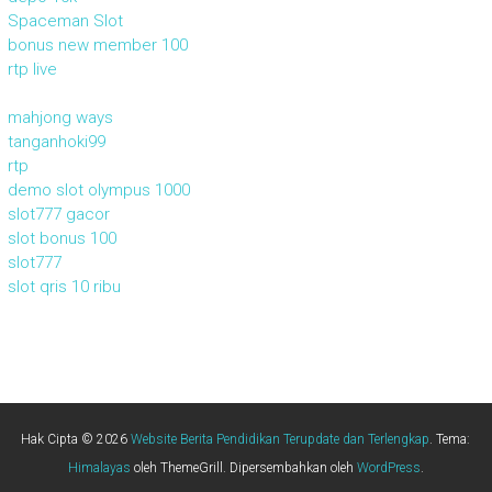
Spaceman Slot
bonus new member 100
rtp live
mahjong ways
tanganhoki99
rtp
demo slot olympus 1000
slot777 gacor
slot bonus 100
slot777
slot qris 10 ribu
Hak Cipta © 2026
Website Berita Pendidikan Terupdate dan Terlengkap
. Tema:
Himalayas
oleh ThemeGrill. Dipersembahkan oleh
WordPress
.