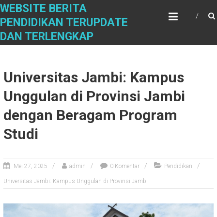
S
WEBSITE BERITA
k
PENDIDIKAN TERUPDATE
i
DAN TERLENGKAP
p
t
o
c
Universitas Jambi: Kampus
o
n
Unggulan di Provinsi Jambi
t
dengan Beragam Program
e
n
Studi
t
Mei 27, 2025
admin
0 Komentar
Pendidikan
Universitas Jambi: Kampus Unggulan di Provinsi Jambi