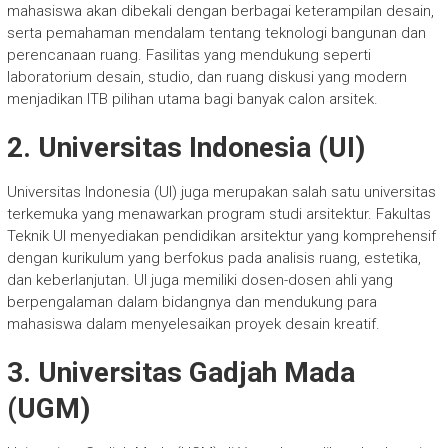
mahasiswa akan dibekali dengan berbagai keterampilan desain,
serta pemahaman mendalam tentang teknologi bangunan dan
perencanaan ruang. Fasilitas yang mendukung seperti
laboratorium desain, studio, dan ruang diskusi yang modern
menjadikan ITB pilihan utama bagi banyak calon arsitek.
2. Universitas Indonesia (UI)
Universitas Indonesia (UI) juga merupakan salah satu universitas
terkemuka yang menawarkan program studi arsitektur. Fakultas
Teknik UI menyediakan pendidikan arsitektur yang komprehensif
dengan kurikulum yang berfokus pada analisis ruang, estetika,
dan keberlanjutan. UI juga memiliki dosen-dosen ahli yang
berpengalaman dalam bidangnya dan mendukung para
mahasiswa dalam menyelesaikan proyek desain kreatif.
3. Universitas Gadjah Mada
(UGM)