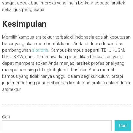
sangat cocok bagi mereka yang ingin berkarir sebagai arsitek
sekaligus pengusaha.
Kesimpulan
Memilih kampus arsitektur terbaik di Indonesia adalah keputusan
besar yang akan membentuk karier Anda di dunia desain dan
pembangunan
slot qris
. Kampus-kampus seperti ITB, UI, UGM,
ITS, UKSW, dan UC menawarkan pendidikan berkualitas yang
dapat mempersiapkan Anda menjadi arsitek profesional yang
mampu bersaing di tingkat global. Pastikan Anda memilih
kampus yang tidak hanya unggul dalam segi kurikulum, tetapi
juga mendukung pengembangan kreatif dan praktis dalam dunia
arsitektur.
Cari
Cari