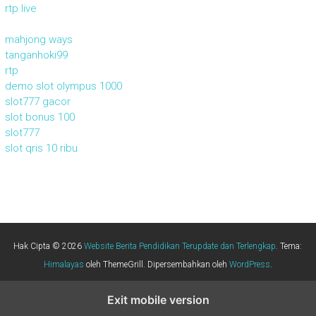
rtp live
mahjong ways
tanganhoki99
rtp
demo slot olympus 1000
slot777 gacor
slot bonus 100
slot777
slot qris 10 ribu
Hak Cipta © 2026
Website Berita Pendidikan Terupdate dan Terlengkap
. Tema:
Himalayas
oleh ThemeGrill. Dipersembahkan oleh
WordPress
.
Exit mobile version