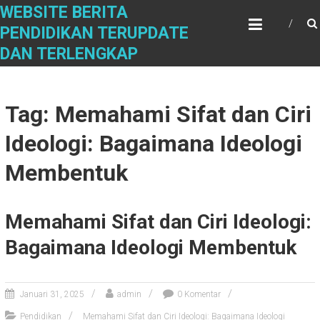
S
WEBSITE BERITA
k
PENDIDIKAN TERUPDATE
i
DAN TERLENGKAP
p
t
o
c
Tag: Memahami Sifat dan Ciri
o
n
Ideologi: Bagaimana Ideologi
t
e
Membentuk
n
t
Memahami Sifat dan Ciri Ideologi:
Bagaimana Ideologi Membentuk
Januari 31, 2025
admin
0 Komentar
Pendidikan
Memahami Sifat dan Ciri Ideologi: Bagaimana Ideologi