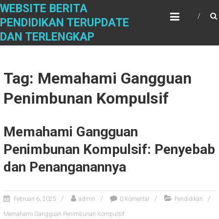
S
WEBSITE BERITA
k
PENDIDIKAN TERUPDATE
i
DAN TERLENGKAP
p
t
o
c
Tag: Memahami Gangguan
o
n
Penimbunan Kompulsif
t
e
n
Memahami Gangguan
t
Penimbunan Kompulsif: Penyebab
dan Penanganannya
Februari 6, 2025
admin
0 Komentar
Pendidikan
Memahami Gangguan Penimbunan Kompulsif