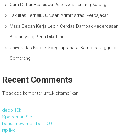
Cara Daftar Beasiswa Poltekkes Tanjung Karang
Fakultas Terbaik Jurusan Administrasi Perpajakan
Masa Depan Kerja Lebih Cerdas Dampak Kecerdasan
Buatan yang Perlu Diketahui
Universitas Katolik Soegijapranata: Kampus Unggul di
Semarang
Recent Comments
Tidak ada komentar untuk ditampilkan.
depo 10k
Spaceman Slot
bonus new member 100
rtp live