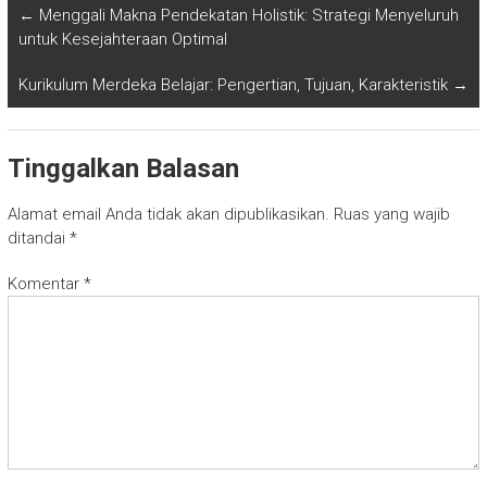
←
Menggali Makna Pendekatan Holistik: Strategi Menyeluruh
untuk Kesejahteraan Optimal
Kurikulum Merdeka Belajar: Pengertian, Tujuan, Karakteristik
→
Tinggalkan Balasan
Alamat email Anda tidak akan dipublikasikan.
Ruas yang wajib
ditandai
*
Komentar
*