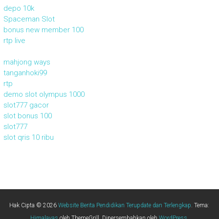
depo 10k
Spaceman Slot
bonus new member 100
rtp live
mahjong ways
tanganhoki99
rtp
demo slot olympus 1000
slot777 gacor
slot bonus 100
slot777
slot qris 10 ribu
Hak Cipta © 2026
Website Berita Pendidikan Terupdate dan Terlengkap
. Tema:
Himalayas
oleh ThemeGrill. Dipersembahkan oleh
WordPress
.