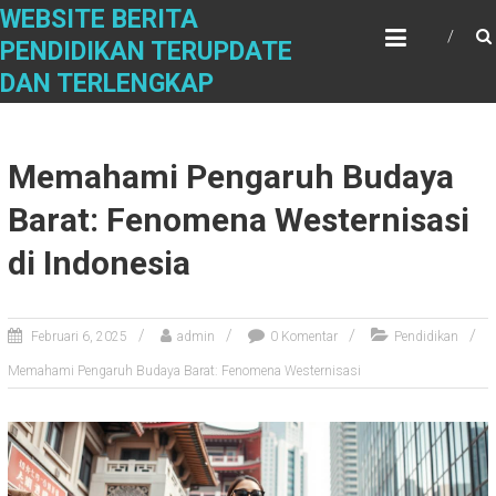
S
WEBSITE BERITA
k
PENDIDIKAN TERUPDATE
i
DAN TERLENGKAP
p
t
o
c
Memahami Pengaruh Budaya
o
n
Barat: Fenomena Westernisasi
t
di Indonesia
e
n
t
Februari 6, 2025
admin
0 Komentar
Pendidikan
Memahami Pengaruh Budaya Barat: Fenomena Westernisasi