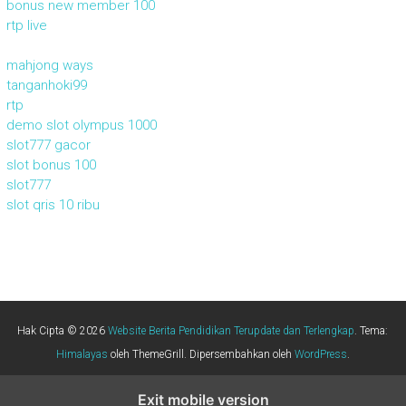
bonus new member 100
rtp live
mahjong ways
tanganhoki99
rtp
demo slot olympus 1000
slot777 gacor
slot bonus 100
slot777
slot qris 10 ribu
Hak Cipta © 2026
Website Berita Pendidikan Terupdate dan Terlengkap
. Tema:
Himalayas
oleh ThemeGrill. Dipersembahkan oleh
WordPress
.
Exit mobile version