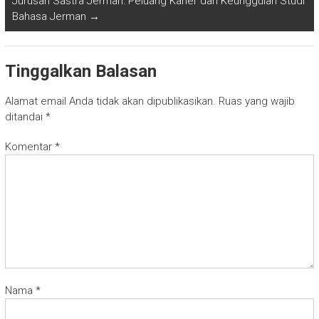
Jurusan Sastra Jerman: Peluang Karier dan Keunggulan Studi
Bahasa Jerman
→
Tinggalkan Balasan
Alamat email Anda tidak akan dipublikasikan.
Ruas yang wajib
ditandai
*
Komentar
*
Nama
*