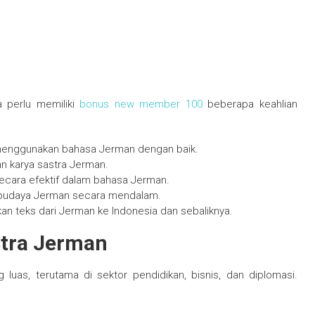
a perlu memiliki
bonus new member 100
beberapa keahlian
nggunakan bahasa Jerman dengan baik.
n karya sastra Jerman.
ecara efektif dalam bahasa Jerman.
n budaya Jerman secara mendalam.
 teks dari Jerman ke Indonesia dan sebaliknya.
stra Jerman
 luas, terutama di sektor pendidikan, bisnis, dan diplomasi.