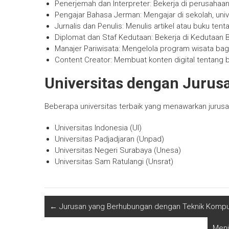
Penerjemah dan Interpreter: Bekerja di perusahaa
Pengajar Bahasa Jerman: Mengajar di sekolah, univ
Jurnalis dan Penulis: Menulis artikel atau buku te
Diplomat dan Staf Kedutaan: Bekerja di Kedutaan B
Manajer Pariwisata: Mengelola program wisata bagi
Content Creator: Membuat konten digital tentang
Universitas dengan Jurus
Beberapa universitas terbaik yang menawarkan jurusan
Universitas Indonesia (UI)
Universitas Padjadjaran (Unpad)
Universitas Negeri Surabaya (Unesa)
Universitas Sam Ratulangi (Unsrat)
←
Jurusan yang Berhubungan dengan Teknik Komp
Menj