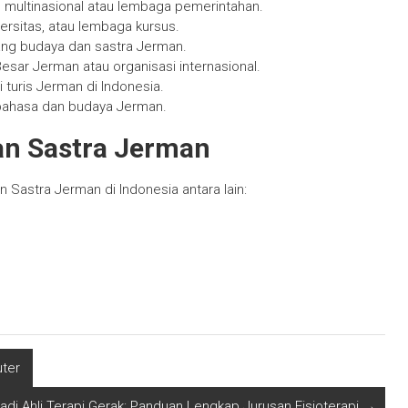
n multinasional atau lembaga pemerintahan.
ersitas, atau lembaga kursus.
ntang budaya dan sastra Jerman.
esar Jerman atau organisasi internasional.
 turis Jerman di Indonesia.
 bahasa dan budaya Jerman.
an Sastra Jerman
 Sastra Jerman di Indonesia antara lain:
uter
adi Ahli Terapi Gerak: Panduan Lengkap Jurusan Fisioterapi
→