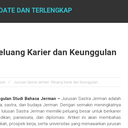
PDATE DAN TERLENGKAP
eluang Karier dan Keunggulan
usan
Jurusan Sastra Jerman: Peluang Karier dan Keunggulan
ggulan Studi Bahasa Jerman –
Jurusan Sastra Jerman adalah
sa, sastra, dan budaya Jerman. Dengan semakin meningkatnya
 lulusan Sastra Jerman memiliki peluang besar untuk berkarier
ikan, pariwisata, dan diplomasi. Artikel ini akan membahas
ah, prospek kerja, serta universitas yang menawarkan jurusan