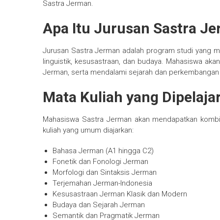
Sastra Jerman.
Apa Itu Jurusan Sastra J
Jurusan Sastra Jerman adalah program studi yang 
linguistik, kesusastraan, dan budaya. Mahasiswa ak
Jerman, serta mendalami sejarah dan perkembangan s
Mata Kuliah yang Dipelajar
Mahasiswa Sastra Jerman akan mendapatkan kombina
kuliah yang umum diajarkan:
Bahasa Jerman (A1 hingga C2)
Fonetik dan Fonologi Jerman
Morfologi dan Sintaksis Jerman
Terjemahan Jerman-Indonesia
Kesusastraan Jerman Klasik dan Modern
Budaya dan Sejarah Jerman
Semantik dan Pragmatik Jerman