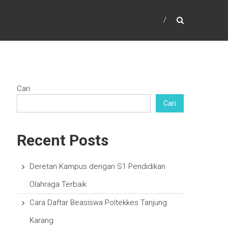
Cari
Cari
Recent Posts
Deretan Kampus dengan S1 Pendidikan
Olahraga Terbaik
Cara Daftar Beasiswa Poltekkes Tanjung
Karang