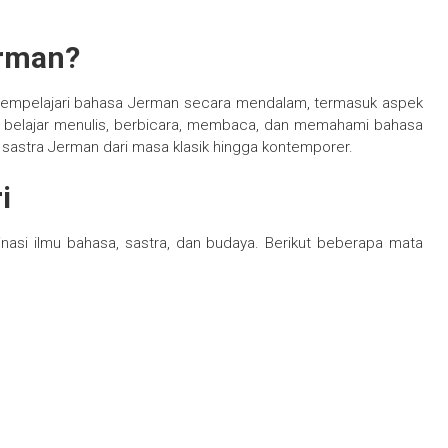
erman?
mempelajari bahasa Jerman secara mendalam, termasuk aspek
an belajar menulis, berbicara, membaca, dan memahami bahasa
astra Jerman dari masa klasik hingga kontemporer.
i
si ilmu bahasa, sastra, dan budaya. Berikut beberapa mata