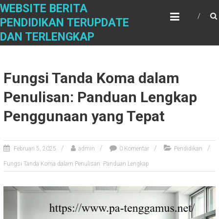
S
WEBSITE BERITA
k
PENDIDIKAN TERUPDATE
i
DAN TERLENGKAP
p
t
o
c
Fungsi Tanda Koma dalam
o
n
Penulisan: Panduan Lengkap
t
Penggunaan yang Tepat
e
n
t
Februari 5, 2025
admin
0 Komentar
Pendidikan
Fungsi Tanda Koma dalam Penulisan: Panduan Lengkap