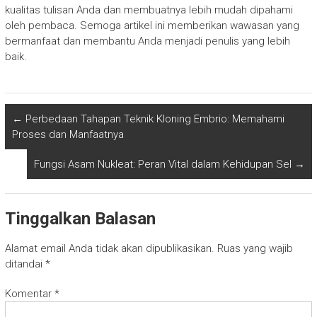
kualitas tulisan Anda dan membuatnya lebih mudah dipahami
oleh pembaca. Semoga artikel ini memberikan wawasan yang
bermanfaat dan membantu Anda menjadi penulis yang lebih
baik.
←
Perbedaan Tahapan Teknik Kloning Embrio: Memahami
Proses dan Manfaatnya
Fungsi Asam Nukleat: Peran Vital dalam Kehidupan Sel
→
Tinggalkan Balasan
Alamat email Anda tidak akan dipublikasikan.
Ruas yang wajib
ditandai
*
Komentar
*